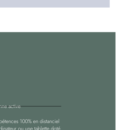
nne active
pétences 100% en distanciel
dinateur ou une tablette doté