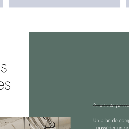
és
es
Pour toute perso
Un bilan de com
: posséder un or