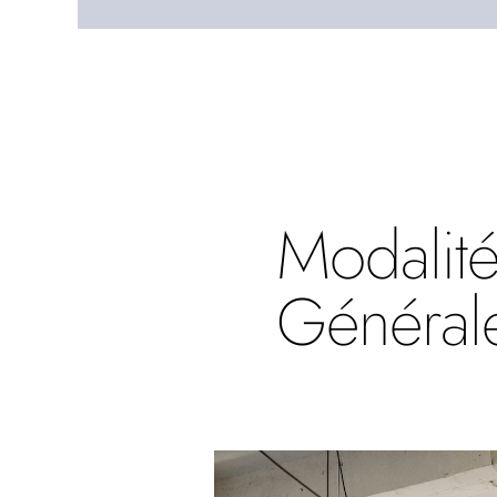
Modalit
Général