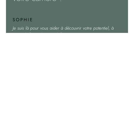
SOPHIE
Je suis là pour vous aider à découvrir votre potentiel, à
vous révéler et à vous réaliser.
HORAIRES DE DISPONIBILITÉ
Lundi – Vendredi
9h00 à 19h00
ME CONTACTER
06 45 09 37 44
sophie.martin@aura-transitions.fr
Règlement intérieur : cliquez
ici
CGV : cliquez
ici